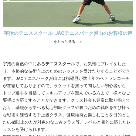
宇治のテニススクール･JACテニスパーク炭山のお客様の声
をもっと見る ＞
宇治
の自然の中にある
テニススクール
で、お気軽にプレイをした
り、本格的な技術向上のためのレッスンを受けたりすることができ
ます。JACテニスパーク炭山には指導歴が数十年のベテランコーチ
が在籍しておりますので、ラケットを握って間もない初心者から、
トップ選手を目指してスキルアップを望んでいる方まで、様々なご
要望にお応えすることができます。クラス料金も豊富に取り揃えて
おり、基礎から学べる初心初級クラスや勝つための戦略を学び様々
な戦術を練習する中上級クラス、健康維持と楽しむことを目的とし
た65歳以上の方が対象のなごみクラス等、レベルと目的に応じたレ
ッスンを受けられます。