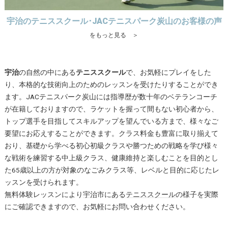
宇治のテニススクール･JACテニスパーク炭山のお客様の声
をもっと見る ＞
宇治
の自然の中にある
テニススクール
で、お気軽にプレイをした
り、本格的な技術向上のためのレッスンを受けたりすることができ
ます。JACテニスパーク炭山には指導歴が数十年のベテランコーチ
が在籍しておりますので、ラケットを握って間もない初心者から、
トップ選手を目指してスキルアップを望んでいる方まで、様々なご
要望にお応えすることができます。クラス料金も豊富に取り揃えて
おり、基礎から学べる初心初級クラスや勝つための戦略を学び様々
な戦術を練習する中上級クラス、健康維持と楽しむことを目的とし
た65歳以上の方が対象のなごみクラス等、レベルと目的に応じたレ
ッスンを受けられます。
無料体験レッスンにより
宇治
市にある
テニススクール
の様子を実際
にご確認できますので、お気軽にお問い合わせください。