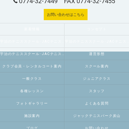
0774-32-7449 FAX 0774-32-7455
お問い合わせはこちら
新着情報
コンセプト
宇治のテニススクール･JACテニスパーク炭山の口コミ情報
宇治のテニススクール･JACテニスパーク炭山の評判
宇治のテニススクール･JACテニスパーク炭山のお客様の声
運営形態
クラブ会員・レンタルコート案内
スクール案内
一般クラス
ジュニアクラス
各種レッスン
スタッフ
フォトギャラリー
よくある質問
施設案内
ジャックテニスパーク炭山
ブログ
お問い合わせ