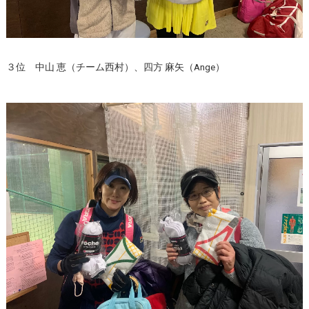
３位 中山 恵（チーム西村）、四方 麻矢（Ange）