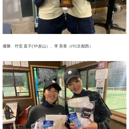
優勝 竹安 直子(TP炭山）、李 美香（ITC京都西）