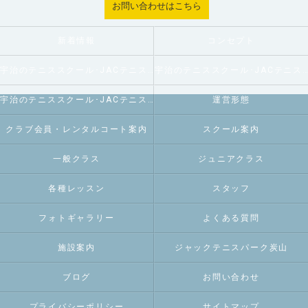
お問い合わせはこちら
新着情報
コンセプト
宇治のテニススクール･JACテニスパーク炭山の口コミ情報
宇治のテニススクール･JACテニスパーク炭山の評判
宇治のテニススクール･JACテニスパーク炭山のお客様の声
運営形態
クラブ会員・レンタルコート案内
スクール案内
一般クラス
ジュニアクラス
各種レッスン
スタッフ
フォトギャラリー
よくある質問
施設案内
ジャックテニスパーク炭山
ブログ
お問い合わせ
プライバシーポリシー
サイトマップ