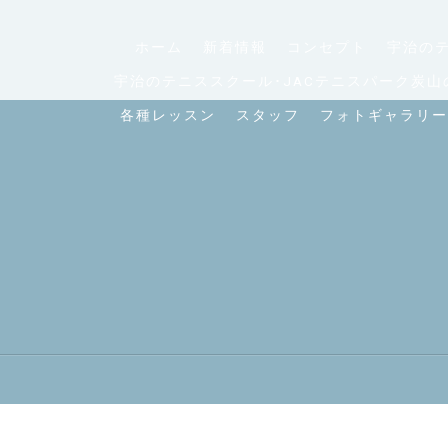
ホーム
新着情報
コンセプト
宇治のテ
宇治のテニススクール･JACテニスパーク炭山
各種レッスン
スタッフ
フォトギャラリー