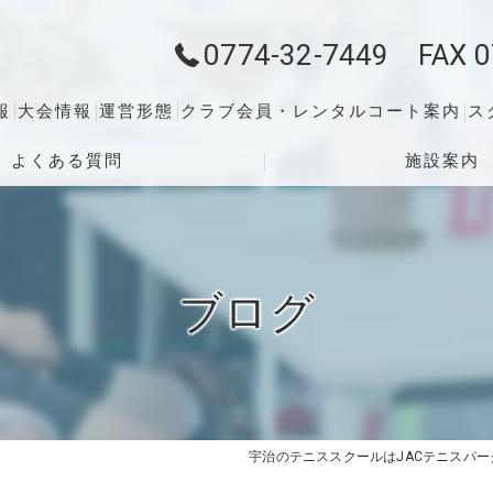
0774-32-7449 FAX 0
報
大会情報
運営形態
クラブ会員・レンタルコート案内
ス
よくある質問
施設案内
ブログ
宇治のテニススクールはJACテニスパー