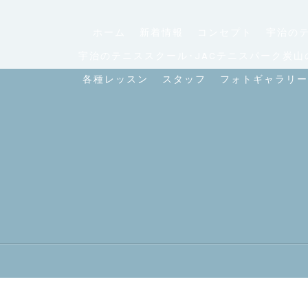
ホーム
新着情報
コンセプト
宇治のテ
宇治のテニススクール･JACテニスパーク炭山
各種レッスン
スタッフ
フォトギャラリー