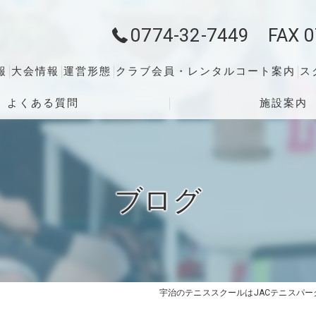
0774-32-7449 FAX 0
報
大会情報
運営形態
クラブ会員・レンタルコート案内
ス
よくある質問
施設案内
ブログ
宇治のテニススクールはJACテニスパー