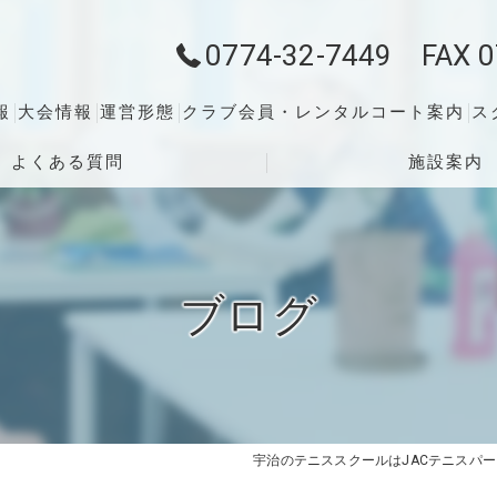
0774-32-7449 FAX 0
報
大会情報
運営形態
クラブ会員・レンタルコート案内
ス
よくある質問
施設案内
ブログ
宇治のテニススクールはJACテニスパ