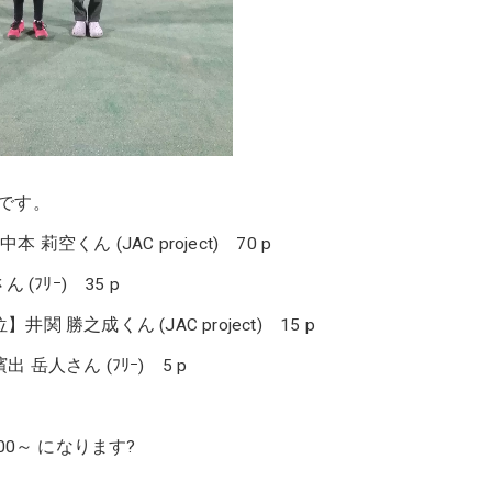
トです。
莉空くん (JAC project) 70 p
 (ﾌﾘｰ) 35 p
】井関 勝之成くん (JAC project) 15 p
濱出 岳人さん (ﾌﾘｰ) 5 p
00～ になります?