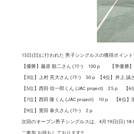
15日(日)に行われた 男子シングルスの獲得ポイン
【優勝】藤原 順二さん (ﾌﾘｰ) 100 p 【準優勝】中本 
【3位】上村 亮大さん (ﾌﾘｰ) 50 p 【4位】井上 誠さん
【5位】西田 信一郎くん (JAC project) 25 p 【6位
【7位】西田 隆くん (JAC project) 10 p 【8位】
【9位】寳田 泰久さん (ﾌﾘｰ) 2 p
次回のオープン男子シングルスは、4月19日(日) 18:
ご参加 お待ちしております‼