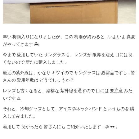
早い 梅雨入りになりましたが、この 梅雨が終わると .. いよいよ 真夏
がやってきます 🏝
今まで 愛用していた サングラスも、レンズが 限界を迎え 目には良
くないので 新たに購入しました。
最近の紫外線は、かなり キツイので サングラスは 必需品ですし .. 皆
さんの 愛用年数は どうでしょうか？
レンズも古くなると、結構な 紫外線を通すので 目には 要注意 みた
いです ⚠️
それと、冷却グッズとして .. アイス🧊ネックバンド というものを 購
入してみました。
着用して 良かったら 皆さんにも ご紹介いたします .. 🧊 🕶 。