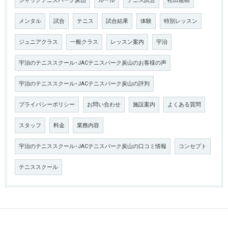
ジャックテニスパーク炭山
ルール
テニス試合
松田龍樹
メンタル
試合
テニス
試合結果
体験
特別レッスン
ジュニアクラス
一般クラス
レッスン案内
宇治
宇治のテニススクール･JACテニスパーク炭山のお客様の声
宇治のテニススクール･JACテニスパーク炭山の評判
プライバシーポリシー
お問い合わせ
施設案内
よくある質問
スタッフ
料金
業務内容
宇治のテニススクール･JACテニスパーク炭山の口コミ情報
コンセプト
テニススクール